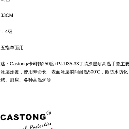
33CM
：4级
：五指单面用
述：Castong/卡司顿250度+PJJJ35-33丁腈涂层耐高温手套
腈涂层涂覆，使用寿命长，表面涂层瞬间耐温500℃，微防水防化
烧烤、厨房、各种高温炉等