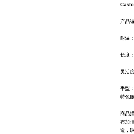
Cas
产品编号
耐温：
长度：
灵活度
手型
特色
商品描
布加强
造，