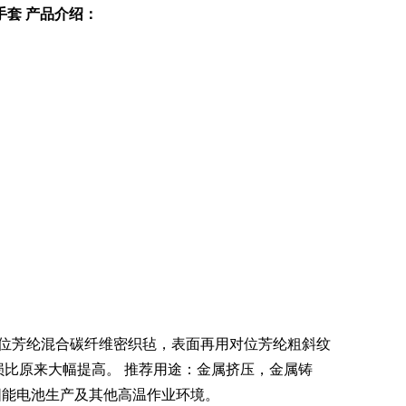
热手套 产品介绍：
面料为对位芳纶混合碳纤维密织毡，表面再用对位芳纶粗斜纹
磨损比原来大幅提高。 推荐用途：金属挤压，金属铸
阳能电池生产及其他高温作业环境。