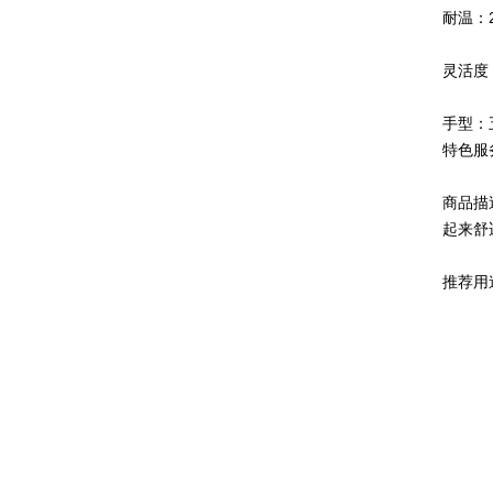
耐温：2
灵活度
手型：
特色服
商品描
起来舒
推荐用