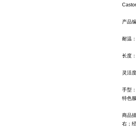
Cas
产品编
耐温：
长度：
灵活度
手型
特色
商品描
右；